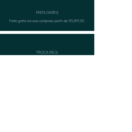
FRETE GRÁTIS
Frete grátis em suas comprasa partir de R$399,00.
TROCA FÁCIL
Não serviu? A Lèon faza troca gratuitamente.
CASHBACK
Acumule pontos e troque por produtos na compra
seguinte.