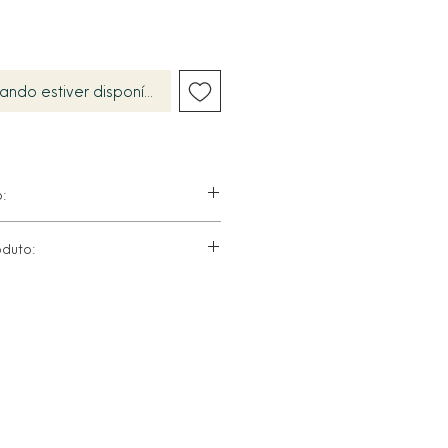
ando estiver disponível
:
duto:
reta, calor e chuva. Caso fique
imediatamente com um pano
estojo de flanela fornecido.
 seco e macio. Evitar materiais
am danificar o acabamento.
 qualquer contato com água ou
 no corpo (perfumes ou cremes).