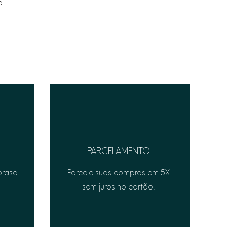
o.
adicionais, entre em contato com
o cliente.
PARCELAMENTO
prasa
Parcele suas compras em 5X
sem juros no cartão.