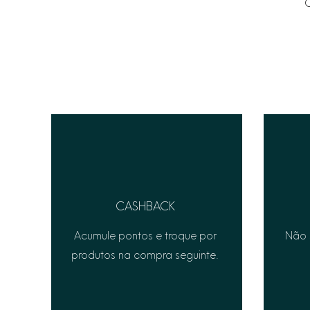
C
CASHBACK
Acumule pontos e troque por
Não 
produtos na compra seguinte.