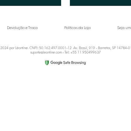
Devolução e Troca
Políticas da Loja
Seja um
2024 por Lèontine. CNPJ: 50.162.497.0001-12 Av. Brasil, 919 - Barretos, SP 14784-
suporte@leontine.com
- Tel: +55 11 950499637