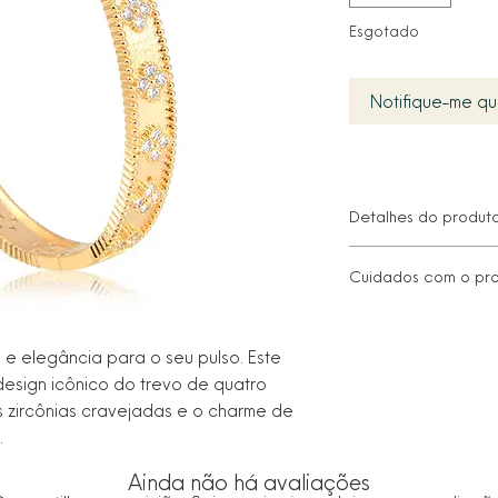
Esgotado
Notifique-me qu
Detalhes do produto
Largura: 6 cm
Cuidados com o pro
Peso: 9 g
• Proteger da luz di
molhado, seque-o 
Metal: Alta Fusão
 e elegância para o seu pulso. Este
macio.
design icônico do trevo de quatro
• Guarde no saco ou 
Banho: Ouro 18k
as zircônias cravejadas e o charme de
• Limpe com um pano
abrasivos que poss
.
• Remover antes de
Ainda não há avaliações
ao aplicar produtos