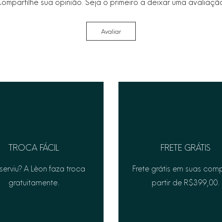
ompartilhe sua opinião. Seja o primeiro a deixar uma avaliaçã
• Para informações 
nosso atendimento a
Avaliar
TROCA FÁCIL
FRETE GRÁTIS
serviu? A Lèon faza troca
Frete grátis em suas com
gratuitamente.
partir de R$399,00.