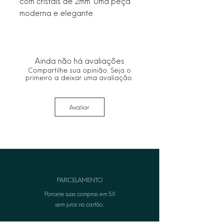
com cristais de 2mm. Uma peça 
moderna e elegante.
Ainda não há avaliações
Compartilhe sua opinião. Seja o
primeiro a deixar uma avaliação.
Avaliar
PARCELAMENTO
Parcele suas compras em 5X
sem juros no cartão.