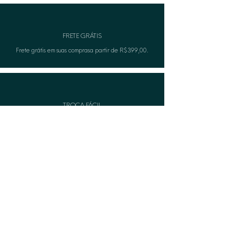
FRETE GRÁTIS
Frete grátis em suas comprasa partir de R$399,00.
TROCA FÁCIL
Não serviu? A Lèon faza troca gratuitamente.
CASHBACK
Acumule pontos e troque por produtos na compra
seguinte.