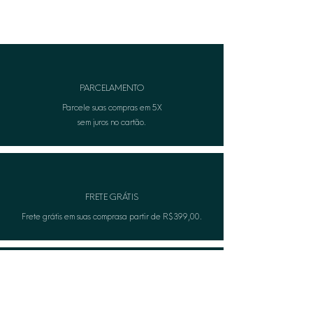
• Remover antes de qualquer
contato com água ou ao aplicar
produtos no corpo (perfumes ou
cremes).
• Para informações adicionais, entre
em contato com nosso atendimento
PARCELAMENTO
ao cliente.
Parcele suas compras em 5X
sem juros no cartão.
FRETE GRÁTIS
Frete grátis em suas comprasa partir de R$399,00.
TROCA FÁCIL
Não serviu? A Lèon faza troca gratuitamente.