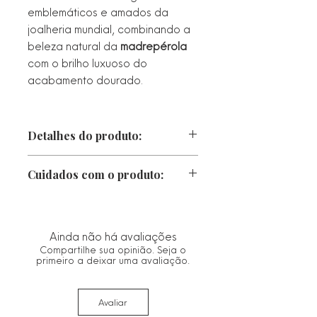
emblemáticos e amados da
joalheria mundial, combinando a
beleza natural da
madrepérola
com o brilho luxuoso do
acabamento dourado.
Detalhes do produto:
Tamanho: 18 cm
Cuidados com o produto:
Peso: 6,5 g
• Proteger da luz direta, calor e
chuva. Caso fique molhado, seque-o
Pedraria: Madrepérola
imediatamente com um pano macio.
Ainda não há avaliações
• Guarde no saco ou estojo de
Compartilhe sua opinião. Seja o
Metal: Alta Fusão
flanela fornecido.
primeiro a deixar uma avaliação.
• Limpe com um pano seco e macio.
Banho ouro 18k
Evitar materiais abrasivos que
Avaliar
possam danificar o acabamento.