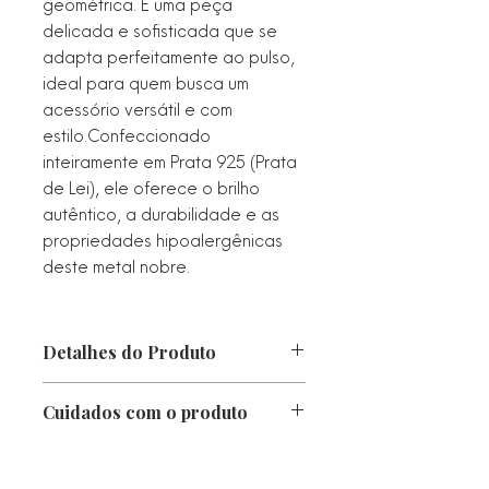
geométrica. É uma peça
delicada e sofisticada que se
adapta perfeitamente ao pulso,
ideal para quem busca um
acessório versátil e com
estilo.Confeccionado
inteiramente em Prata 925 (Prata
de Lei), ele oferece o brilho
autêntico, a durabilidade e as
propriedades hipoalergênicas
deste metal nobre.
Detalhes do Produto
Diâmetro: 6,8 cm
Cuidados com o produto
Expessura: 2 mm
Peso: 2,7 g
• Proteger da luz direta, calor e
Metal: Prata 925
chuva. Caso fique molhado, seque-o
Estilo: Clássico