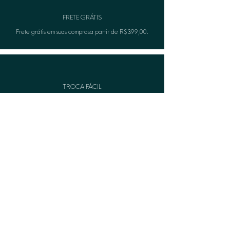
FRETE GRÁTIS
Frete grátis em suas comprasa partir de R$399,00.
TROCA FÁCIL
Não serviu? A Lèon faza troca gratuitamente.
CASHBACK
Acumule pontos e troque por produtos na compra
seguinte.