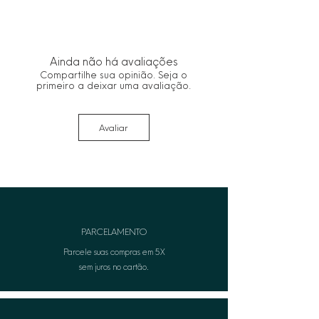
Ainda não há avaliações
Compartilhe sua opinião. Seja o
primeiro a deixar uma avaliação.
Avaliar
PARCELAMENTO
Parcele suas compras em 5X
sem juros no cartão.