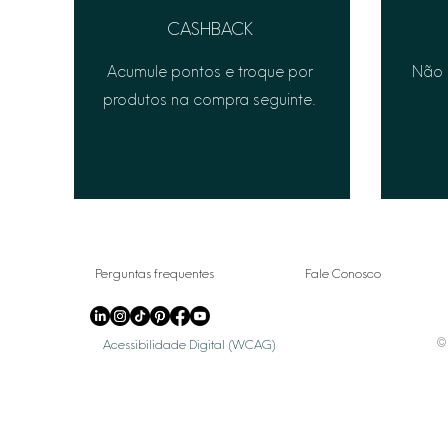
CASHBACK
Acumule pontos e troque por
Não 
produtos na compra seguinte.
Perguntas frequentes
Fale Conosco
© 
Acessibilidade Digital (WCAG)