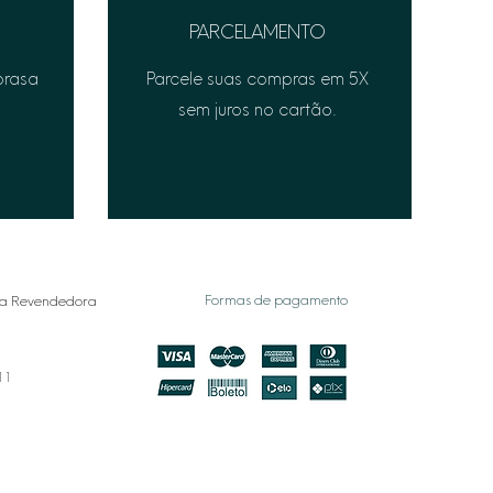
PARCELAMENTO
prasa
Parcele suas compras em 5X
sem juros no cartão.
Formas de pagamento
a Revendedora
011