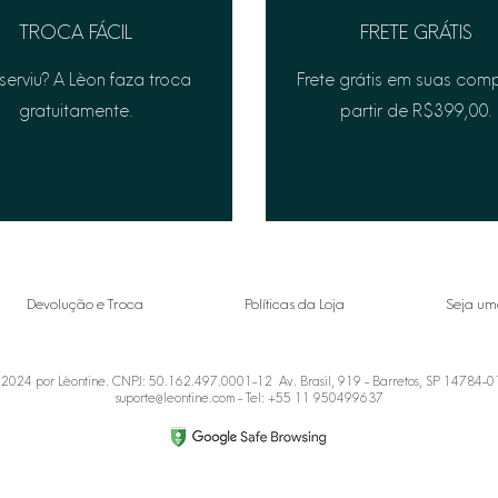
TROCA FÁCIL
FRETE GRÁTIS
serviu? A Lèon faza troca
Frete grátis em suas com
gratuitamente.
partir de R$399,00.
Devolução e Troca
Políticas da Loja
Seja um
2024 por Lèontine. CNPJ: 50.162.497.0001-12 Av. Brasil, 919 - Barretos, SP 14784-
suporte@leontine.com
- Tel: +55 11 950499637