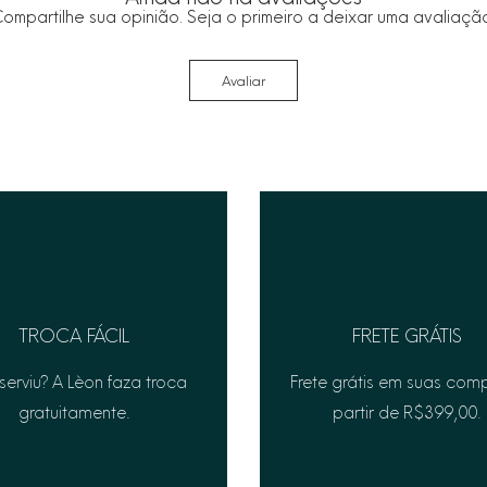
ompartilhe sua opinião. Seja o primeiro a deixar uma avaliaçã
Avaliar
TROCA FÁCIL
FRETE GRÁTIS
serviu? A Lèon faza troca
Frete grátis em suas com
gratuitamente.
partir de R$399,00.