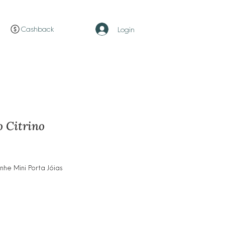
Cashback
Login
 Citrino
ço
e Mini Porta Jóias