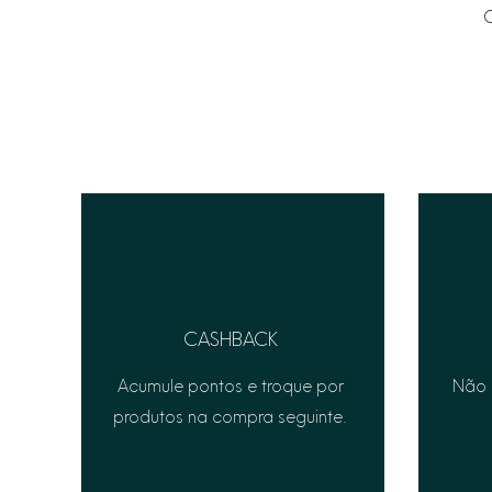
C
CASHBACK
Acumule pontos e troque por
Não 
produtos na compra seguinte.