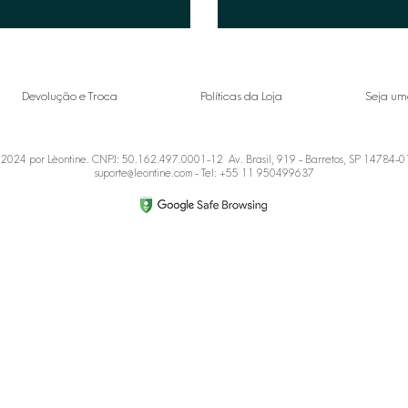
Devolução e Troca
Políticas da Loja
Seja um
2024 por Lèontine. CNPJ: 50.162.497.0001-12 Av. Brasil, 919 - Barretos, SP 14784-
suporte@leontine.com
- Tel: +55 11 950499637