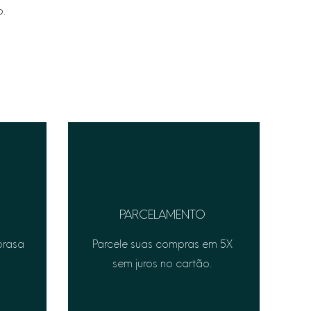
o.
PARCELAMENTO
prasa
Parcele suas compras em 5X
sem juros no cartão.