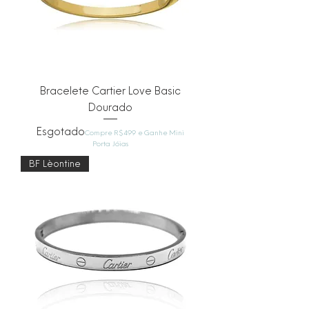
Bracelete Cartier Love Basic
Dourado
Esgotado
Compre R$499 e Ganhe Mini
Porta Jóias
BF Lèontine