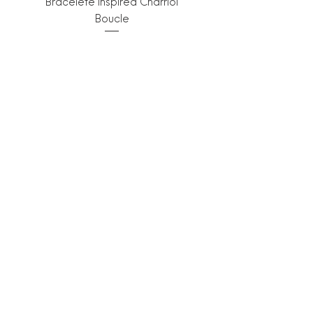
Bracelete Inspired Charriol
Boucle
Esgotado
Compre R$499 e Ganhe Mini
Porta Jóias
Bracelete Inspired Charriol
Ronde
Esgotado
Compre R$499 e Ganhe Mini