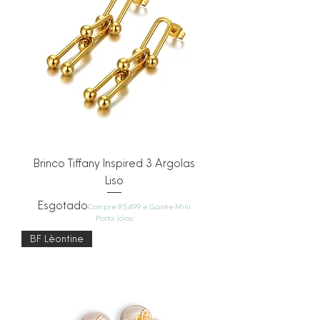
Brinco Tiffany Inspired 3 Argolas
Liso
Esgotado
Compre R$499 e Ganhe Mini
Porta Jóias
BF Lèontine