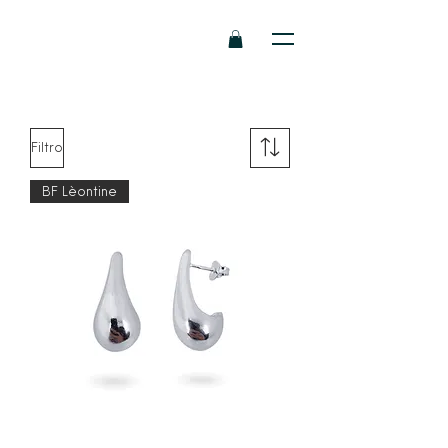
Filtro
BF Lèontine