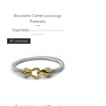
Bracelete Cartier Love Logo
Prateado
Esgotado
Compre R$499 e Ganhe Mini
Porta Jóias
BF Lèontine