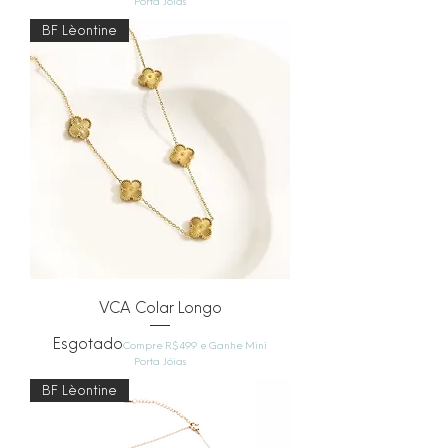
Porta Jóias
BF Lèontine
VCA Colar Longo
Esgotado
Compre R$499 e Ganhe Mini
Porta Jóias
BF Lèontine