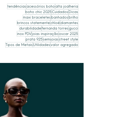
tendências
acessórios boho
alta joalheria
boho chic 2025
Cuidados
Dicas
maxi braceletes
banhados
brilho
brincos statemente
chloé
diamantes
durabilidade
fernanda torres
gucci
inox PDV
joias inspiração
oscar 2025
prata 925
semijoias
street style
Tipos de Metais
Utilidades
valor agregado