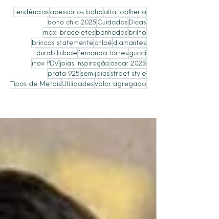
tendências
acessórios boho
alta joalheria
boho chic 2025
Cuidados
Dicas
maxi braceletes
banhados
brilho
brincos statemente
chloé
diamantes
durabilidade
fernanda torres
gucci
inox PDV
joias inspiração
oscar 2025
prata 925
semijoias
street style
Tipos de Metais
Utilidades
valor agregado