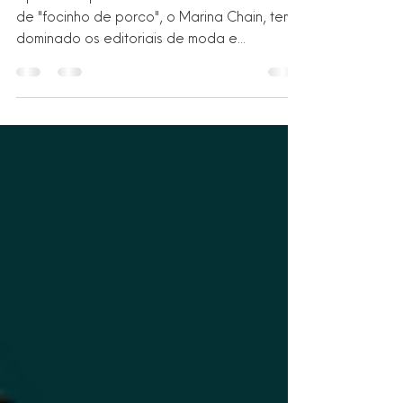
Apelidado por muitos de Lacre e até mesmo
de "focinho de porco", o Marina Chain, tem
dominado os editoriais de moda e
conquistado corações de fashionistas ao
redor do mundo.